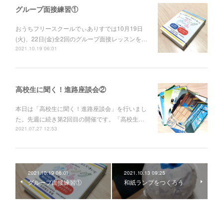
グループ面接練習①
おうちフリースクールでぃありすでは10月19日
(火)、22日(金)全2回のグループ面接レッスンを…
2021.10.19 06:01
高校生に聞く！進路座談会②
本日は「高校生に聞く！進路座談会」を行いまし
た。先週に続き第2回目の開催です。「高校生…
2021.07.27 12:53
2021.10.19 06:01
2021.10.13 09:25
グループ面接練習①
和紙ランプをつくろう