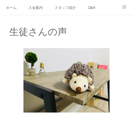
ホーム
入会案内
スタッフ紹介
Q&A
ブログ
生徒さんの声
あなたのまちのフリースクール
生徒さんの声
ナリワイとその周辺