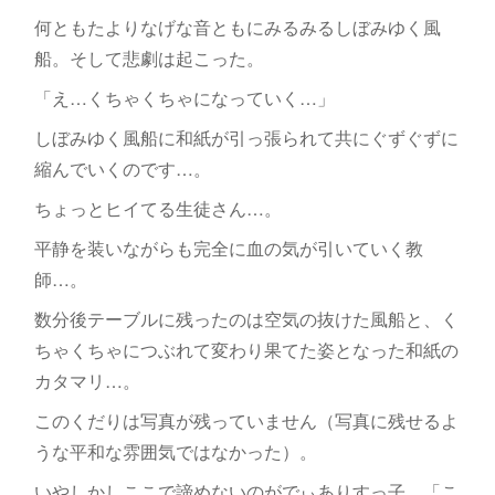
何ともたよりなげな音ともにみるみるしぼみゆく風
船。そして悲劇は起こった。
「え…くちゃくちゃになっていく…」
しぼみゆく風船に和紙が引っ張られて共にぐずぐずに
縮んでいくのです…。
ちょっとヒイてる生徒さん…。
平静を装いながらも完全に血の気が引いていく教
師…。
数分後テーブルに残ったのは空気の抜けた風船と、く
ちゃくちゃにつぶれて変わり果てた姿となった和紙の
カタマリ…。
このくだりは写真が残っていません（写真に残せるよ
うな平和な雰囲気ではなかった）。
いやしかしここで諦めないのがでぃありすっ子。「こ