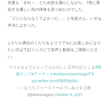
何度も「きれ～」とため息を漏らしながら、7色に変
化する優しい光の球体を見つめたのでした。
「ゴミにならなくてよかった…」と生徒さん。いやぁ
本当によかった。
↓スリル満点のくだりをよりリアルにお楽しみになり
たい方は下記リンクにて音声と動画をご堪能くださ
い。
スリルまんてんとってもたのしい工作のひとこま
#和
紙ランプ
#アーテック
#videovoicechangerFX
pic.twitter.com/KfBIRfgW6J
— おうちフリースクールでぃありす上尾
(@dearesageo)
October 8, 2021