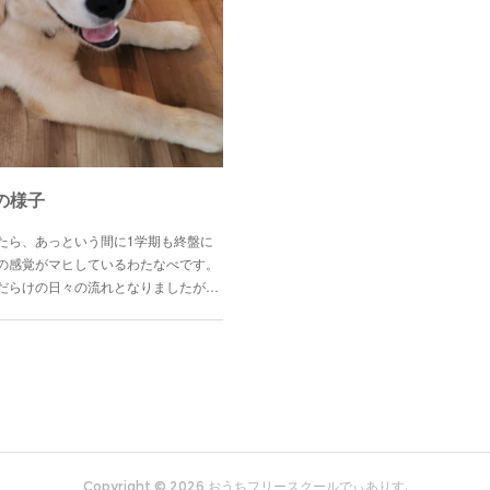
の様子
たら、あっという間に1学期も終盤に
の感覚がマヒしているわたなべです。
だらけの日々の流れとなりましたが…
Copyright ©
2026
おうちフリースクールでぃありす
.