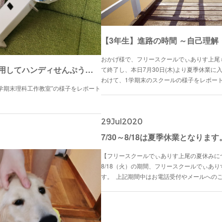
【3年生】進路の時間 ～自己理解
おかげ様で、フリースクールでぃありす上尾
【理科工作】モーターを利用してハンディせんぷうきを作ろう
て終了し、本日7月30日(木)より夏季休業
わけて、1学期末のスクールの様子をレポー
学期末理科工作教室”の様子をレポート
29
Jul
2020
7/30～8/18は夏季休業となります
【フリースクールでぃありす上尾の夏休みについて
8/18（火）の期間、フリースクールでぃあ
す。 上記期間中はお電話受付やメールへの