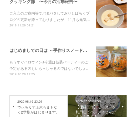
クッキング部 〜今月の活動報告〜
ご入会のご案内等でバタバタしておりしばらくブ
ログの更新が滞っておりましたが、11月も元気…
2019.11.26 04:21
はじめましての日は ～手作りスノードーム～
もうすぐハロウィン♪今週は仮装パーティーのご
予定がある方もいらっしゃるのではないでしょ…
2019.10.28 11:25
2020.07.31 01:56
2020.08.16 23:29
【理科工作】モーターを
でぃありす上尾もまもな
利用してハンディせんぷ
く2学期がはじまります。
うきを作ろう