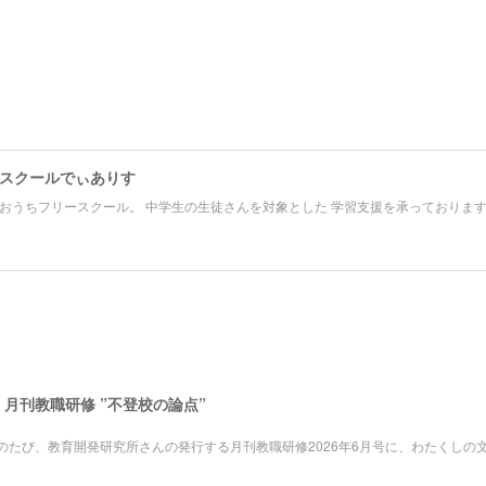
スクールでぃありす
おうちフリースクール。 中学生の生徒さんを対象とした 学習支援を承っておりま
月刊教職研修 ”不登校の論点”
のたび、教育開発研究所さんの発行する月刊教職研修2026年6月号に、わたくしの