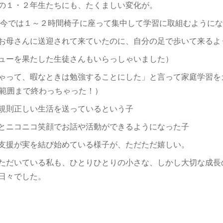
の１・２年生たちにも、たくましい変化が。
け、今では１～２時間椅子に座って集中して学習に取組むように
お母さんに送迎されて来ていたのに、自分の足で歩いて来るよ
ューを果たした生徒さんもいらっしゃいました）
ゃって、暇なときは勉強することにした」と言って家庭学習を
の範囲まで終わっちゃった！）
規則正しい生活を送っているという子
とニコニコ笑顔でお話や活動ができるようになった子
支援が実を結び始めている様子が、ただただ嬉しい。
ただいている私も、ひとりひとりの小さな、しかし大切な成長
日々でした。