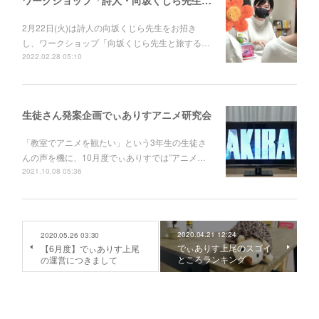
2月22日(火)は詩人の向坂くじら先生をお招き
し、ワークショップ「向坂くじら先生と旅する…
2022.02.28 05:10
生徒さん発案企画でぃありすアニメ研究会
「教室でアニメを観たい」という3年生の生徒さ
んの声を機に、10月度でぃありすでは”アニメ…
2021.10.08 05:36
2020.04.21 12:24
2020.05.26 03:30
でぃありす上尾のスゴイ
【6月度】でぃありす上尾
ところランキング
の運営につきまして