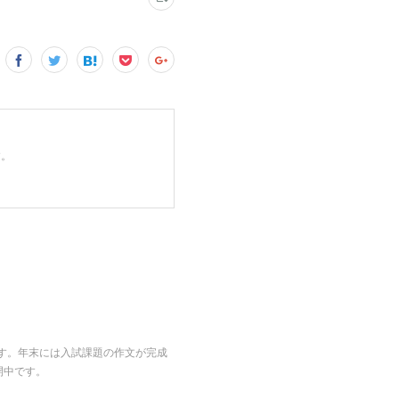
す。
りす。年末には入試課題の作文が完成
開中です。