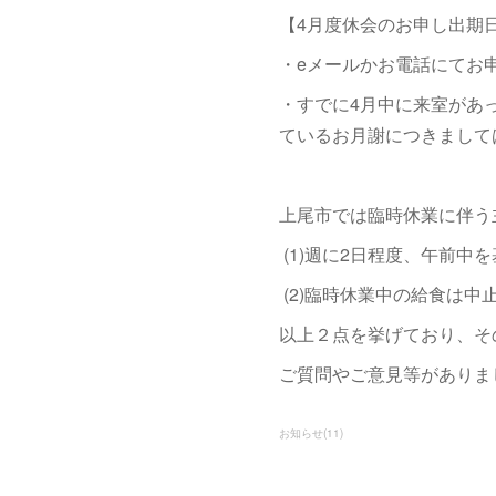
【4月度休会のお申し出期日
・eメールかお電話にてお
・すでに4月中に来室があ
ているお月謝につきまして
上尾市では臨時休業に伴う
(1)週に2日程度、午前中
(2)臨時休業中の給食は中
以上２点を挙げており、そ
ご質問やご意見等がありま
お知らせ
(
11
)