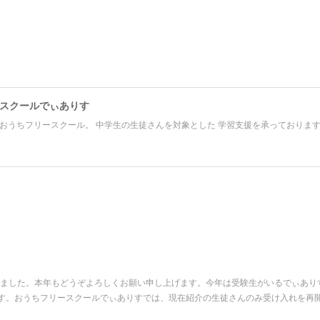
スクールでぃありす
おうちフリースクール。 中学生の生徒さんを対象とした 学習支援を承っておりま
まりました。本年もどうぞよろしくお願い申し上げます。今年は受験生がいるでぃあ
す。おうちフリースクールでぃありすでは、現在紹介の生徒さんのみ受け入れを再