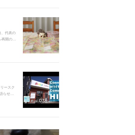
は、代表の
ル再開の…
フリースク
語らせ…