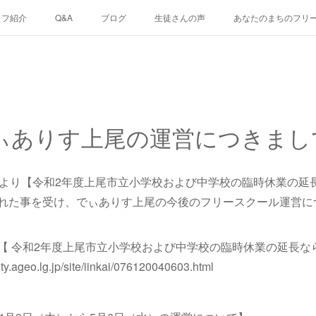
ッフ紹介
Q&A
ブログ
生徒さんの声
あなたのまちのフリ
ぃありす上尾の運営につきまし
課より【令和2年度上尾市立小学校および中学校の臨時休業の延
れた事を受け、でぃありす上尾の今後のフリースクール運営に
【 令和2年度上尾市立小学校および中学校の臨時休業の延長な
ageo.lg.jp/site/iinkai/076120040603.html