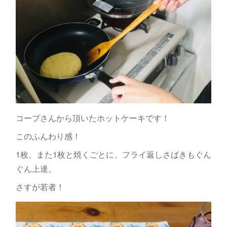
コープさんから頂いたホットケーキです！
このふんわり感！
1枚、また1枚と焼くごとに、フライ返しさばきもぐん
ぐん上達。
さすが若者！