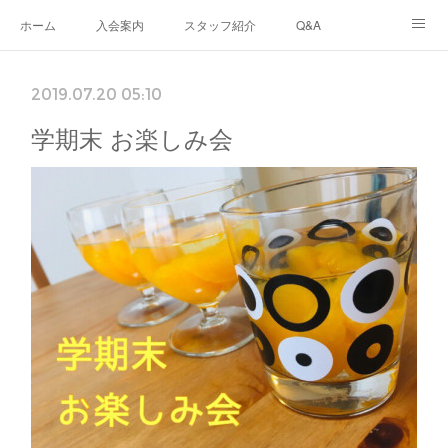
ホーム
入会案内
スタッフ紹介
Q&A
ブログ
生徒さんの声
あなたのまちのフリースクール
2019.07.20 05:10
ナリワイとその周辺
学期末 お楽しみ会