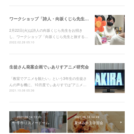
ワークショップ「詩人・向坂くじら先生と旅する詩の世界」
2月22日(火)は詩人の向坂くじら先生をお招き
し、ワークショップ「向坂くじら先生と旅する…
2022.02.28 05:10
生徒さん発案企画でぃありすアニメ研究会
「教室でアニメを観たい」という3年生の生徒さ
んの声を機に、10月度でぃありすでは”アニメ…
2021.10.08 05:36
2021.09.14 13:20
2021.08.16 04:49
手作りスノードーム
夏休み自主学習会