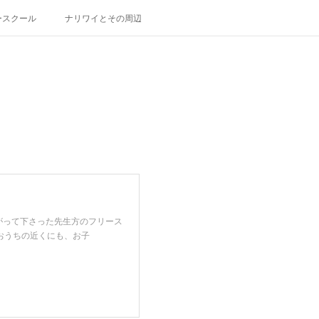
ースクール
ナリワイとその周辺
がって下さった先生方のフリース
おうちの近くにも、お子