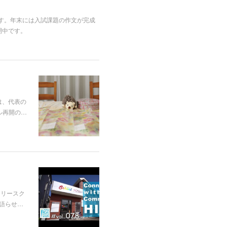
りす。年末には入試課題の作文が完成
開中です。
は、代表の
ル再開の…
フリースク
語らせ…