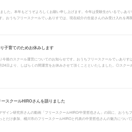
まりました。本年もどうぞよろしくお願い申し上げます。今年は受験生がいるでぃあ
す。おうちフリースクールでぃありすでは、現在紹介の生徒さんのみ受け入れを再
日より子育てのためお休みします
り今後のスクール運営についてのお知らせです。おうちフリースクールでぃありす
3月24日より、しばらくの間運営をお休みさせて頂くことといたしました。◎スクー
フリースクールHIROさんを語りました
らいデザイン研究所さんの動画「フリースクールHIRO/中里哲也さん」の回に、おうち
っとだけ参加、桶川市のフリースクールHIROと代表の中里哲也さんの魅力について